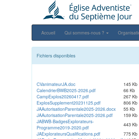
Accueil
Qui sommes-nous ?
Organisat
Fichiers disponibles
CVanimateurJA.doc
145 Kb
CalendrierBWB2025-2026.pdf
66 Kb
CampExplos20260417.pdf
267 Kb
ExplosSupplement20231125.pdf
806 Kb
JAAutorisationParentale2025-2026.docx
55 Kb
JAAutorisationParentale2025-2026.pdf
159 Kb
JABWB-BadgesExplorateurs-
443 Kb
Programme2019-2020.pdf
JAExplorateursQualifications.pdf
775 Kb