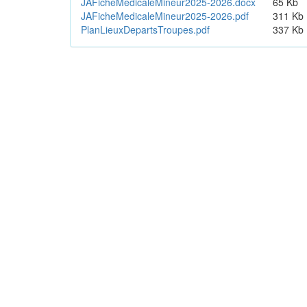
JAFicheMedicaleMineur2025-2026.docx
65 Kb
JAFicheMedicaleMineur2025-2026.pdf
311 Kb
PlanLieuxDepartsTroupes.pdf
337 Kb