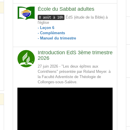
École du Sabbat adultes
ÉdS (étude de la Bible) à
8 août à 10h
l'église
- Leçon 6
- Compléments
- Manuel du trimestre
Introduction EdS 3ème trimestre
2026
27 juin 2026 - "Les deux épîtres aux
Corinthiens" présentée par Roland Meyer. à
la Faculté Adventiste de Théologie de
Collonges-sous-Salève.