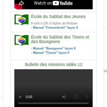
École du Sabbat des Jeunes
8 août à 10h à l'église de Woluwe
- Manuel "Connecte-toi" leçon 6
École du Sabbat des Tisons et
des Bourgeons
- Manuel "Bourgeons" leçon 6
- Manuel "Tisons" leçon 6
Bulletin des missions vidéo 12
ht