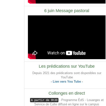
6 juin Message pastoral
Les prédications sur YouTube
Depuis 2021 des prédications sont disponibles sur
YouTube
- Lien vers You Tube -
Collonges en direct
- Programme ÉdS - Louanges et
A partir de 9h30
Service de Culte diffusé en ligne sur le campus