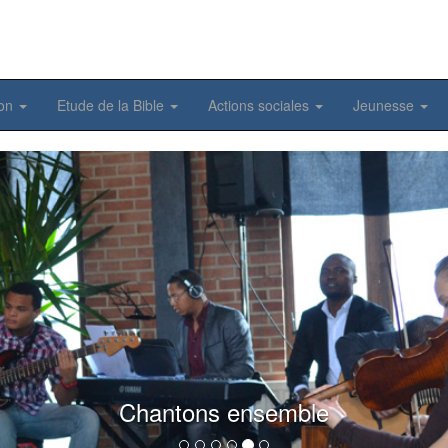
ion
Etude de la Bible
Actions sociales
Jeunesse
Chantons ensemble